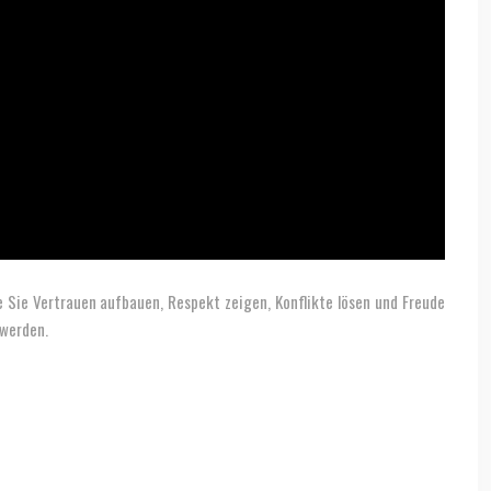
ie Sie Vertrauen aufbauen, Respekt zeigen, Konflikte lösen und Freude
 werden.