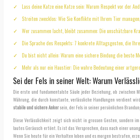
Lass deine Katze eine Katze sein: Warum Respekt vor der Ande
Streiten zwecklos: Wie Sie Konflikte mit Ihrem Tier managen
Wer zusammen lacht, bleibt zusammen: Die unschätzbare Kr
Die Sprache des Respekts: 7 konkrete Alltagsgesten, die Ihre
Du bist nicht allein: Warum eine sichere Bindung die beste M
Mehr als nur ein Haustier: Die wahre Bedeutung einer artge
Sei der Fels in seiner Welt: Warum Verlässl
Die erste und fundamentalste Säule jeder Beziehung, ob zwischen Me
Währung, die durch konstante, verlässliche Handlungen verdient wird.
stabile und sichere Anker
sein, der Fels in seiner persönlichen Brandun
Diese Verlässlichkeit zeigt sich nicht in grossen Gesten, sondern im 
lautes Geräusch ertönt. Es ist das Versprechen, dass nach einer una
Wenn Sie heute für ein Verhalten loben und es morgen bestrafen, erzeu