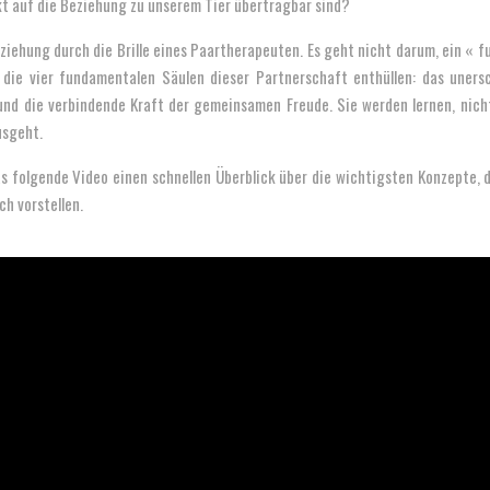
kt auf die Beziehung zu unserem Tier übertragbar sind?
iehung durch die Brille eines Paartherapeuten. Es geht nicht darum, ein « f
 die vier fundamentalen Säulen dieser Partnerschaft enthüllen: das uners
d die verbindende Kraft der gemeinsamen Freude. Sie werden lernen, nicht 
usgeht.
as folgende Video einen schnellen Überblick über die wichtigsten Konzepte, d
ch vorstellen.