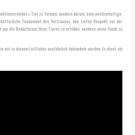
unktionierendes » Tier zu formen, sondern darum, eine wechselseitige,
chütterliche Fundament des Vertrauens, den tiefen Respekt vor der
nur die Bedürfnisse Ihres Tieres zu erfüllen, sondern seine Seele zu
ie wir in diesem Leitfaden ausführlich behandeln werden. Es dient als