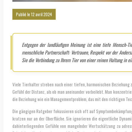
Publié le 12 avril 2024
Entgegen der landläufigen Meinung ist eine tiefe Mensch-Tier-Beziehung kein Resultat von perfektem Training oder reiner Versorgung. Sie basiert auf denselben psychologischen Säulen wie eine
menschliche Partnerschaft: Vertrauen, Respekt vor der Andersa
Sie die Verbindung zu Ihrem Tier von einer reinen Haltung in e
Viele Tierhalter streben nach einer tiefen, harmonischen Beziehung z
Gefühl der Distanz, als ob man aneinander vorbeilebt. Man konzentrie
die Beziehung wie ein Managementproblem, das mit den richtigen Techni
Die gängigen Ratgeber fokussieren sich oft auf Symptombekämpfung: D
kratzen nur an der Oberfläche. Sie ignorieren die eigentliche Dynami
dahinterliegenden Gefühle von mangelnder Wertschätzung zu adressi