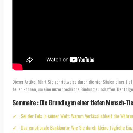
Dieser Artikel führt Sie schrittweise durch die vier Säulen einer ti
teilen können, um eine unzerbrechliche Bindung zu schaffen. Der folg
Sommaire : Die Grundlagen einer tiefen Mensch-Ti
Sei der Fels in seiner Welt: Warum Verlässlichkeit die Währu
Das emotionale Bankkonto: Wie Sie durch kleine tägliche Ein