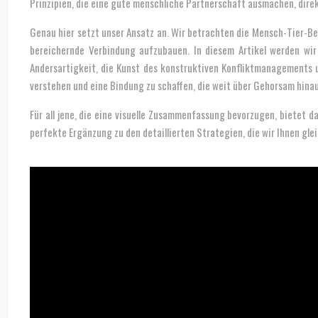
Prinzipien, die eine gute menschliche Partnerschaft ausmachen, dire
Genau hier setzt unser Ansatz an. Wir betrachten die Mensch-Tier-Bez
bereichernde Verbindung aufzubauen. In diesem Artikel werden wir
Andersartigkeit, die Kunst des konstruktiven Konfliktmanagements un
verstehen und eine Bindung zu schaffen, die weit über Gehorsam hina
Für all jene, die eine visuelle Zusammenfassung bevorzugen, bietet d
perfekte Ergänzung zu den detaillierten Strategien, die wir Ihnen glei