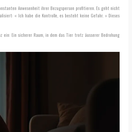
konstanten Anwesenheit ihrer Bezugsperson profitieren. Es geht nicht
lisiert: « Ich habe die Kontrolle, es besteht keine Gefahr. » Dieses
enz ein: Ein sicherer Raum, in dem das Tier trotz äusserer Bedrohung