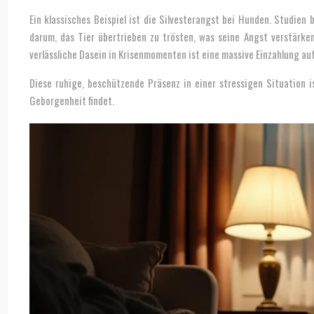
Ein klassisches Beispiel ist die Silvesterangst bei Hunden. Studien
darum, das Tier übertrieben zu trösten, was seine Angst verstärken 
verlässliche Dasein in Krisenmomenten ist eine massive Einzahlung au
Diese ruhige, beschützende Präsenz in einer stressigen Situation is
Geborgenheit findet.