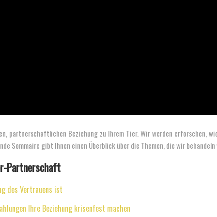
efen, partnerschaftlichen Beziehung zu Ihrem Tier. Wir werden erforschen, w
ende Sommaire gibt Ihnen einen Überblick über die Themen, die wir behandeln
er-Partnerschaft
ng des Vertrauens ist
zahlungen Ihre Beziehung krisenfest machen