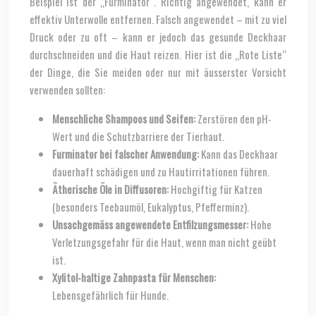
Beispiel ist der „Furminator“. Richtig angewendet, kann er
effektiv Unterwolle entfernen. Falsch angewendet – mit zu viel
Druck oder zu oft – kann er jedoch das gesunde Deckhaar
durchschneiden und die Haut reizen. Hier ist die „Rote Liste“
der Dinge, die Sie meiden oder nur mit äusserster Vorsicht
verwenden sollten:
Menschliche Shampoos und Seifen:
Zerstören den pH-
Wert und die Schutzbarriere der Tierhaut.
Furminator bei falscher Anwendung:
Kann das Deckhaar
dauerhaft schädigen und zu Hautirritationen führen.
Ätherische Öle in Diffusoren:
Hochgiftig für Katzen
(besonders Teebaumöl, Eukalyptus, Pfefferminz).
Unsachgemäss angewendete Entfilzungsmesser:
Hohe
Verletzungsgefahr für die Haut, wenn man nicht geübt
ist.
Xylitol-haltige Zahnpasta für Menschen:
Lebensgefährlich für Hunde.