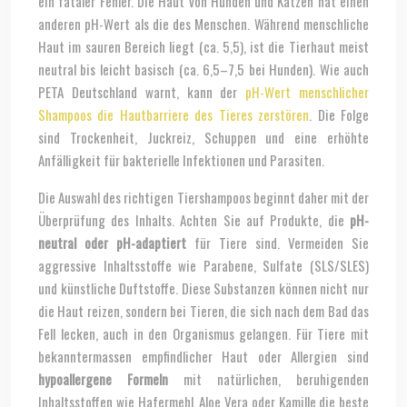
ein fataler Fehler. Die Haut von Hunden und Katzen hat einen
anderen pH-Wert als die des Menschen. Während menschliche
Haut im sauren Bereich liegt (ca. 5,5), ist die Tierhaut meist
neutral bis leicht basisch (ca. 6,5–7,5 bei Hunden). Wie auch
PETA Deutschland warnt, kann der
pH-Wert menschlicher
Shampoos die Hautbarriere des Tieres zerstören
. Die Folge
sind Trockenheit, Juckreiz, Schuppen und eine erhöhte
Anfälligkeit für bakterielle Infektionen und Parasiten.
Die Auswahl des richtigen Tiershampoos beginnt daher mit der
Überprüfung des Inhalts. Achten Sie auf Produkte, die
pH-
neutral oder pH-adaptiert
für Tiere sind. Vermeiden Sie
aggressive Inhaltsstoffe wie Parabene, Sulfate (SLS/SLES)
und künstliche Duftstoffe. Diese Substanzen können nicht nur
die Haut reizen, sondern bei Tieren, die sich nach dem Bad das
Fell lecken, auch in den Organismus gelangen. Für Tiere mit
bekanntermassen empfindlicher Haut oder Allergien sind
hypoallergene Formeln
mit natürlichen, beruhigenden
Inhaltsstoffen wie Hafermehl, Aloe Vera oder Kamille die beste