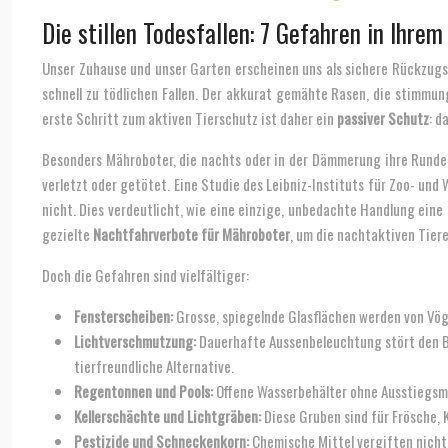
Die stillen Todesfallen: 7 Gefahren in Ihrem
Unser Zuhause und unser Garten erscheinen uns als sichere Rückzugso
schnell zu tödlichen Fallen. Der akkurat gemähte Rasen, die stimmung
erste Schritt zum aktiven Tierschutz ist daher ein
passiver Schutz
: d
Besonders Mähroboter, die nachts oder in der Dämmerung ihre Runden 
verletzt oder getötet. Eine Studie des Leibniz-Instituts für Zoo- un
nicht. Dies verdeutlicht, wie eine einzige, unbedachte Handlung ein
gezielte
Nachtfahrverbote für Mähroboter
, um die nachtaktiven Tiere
Doch die Gefahren sind vielfältiger:
Fensterscheiben:
Grosse, spiegelnde Glasflächen werden von Vögel
Lichtverschmutzung:
Dauerhafte Aussenbeleuchtung stört den Bi
tierfreundliche Alternative.
Regentonnen und Pools:
Offene Wasserbehälter ohne Ausstiegsmögl
Kellerschächte und Lichtgräben:
Diese Gruben sind für Frösche, 
Pestizide und Schneckenkorn:
Chemische Mittel vergiften nicht 