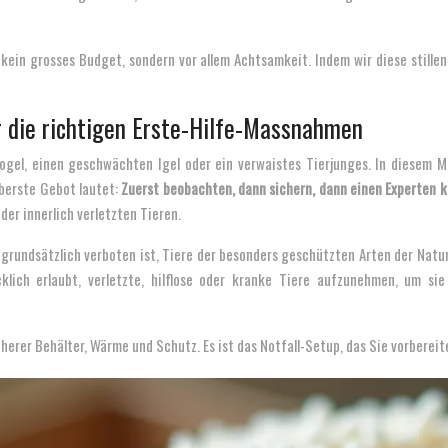
ein grosses Budget, sondern vor allem Achtsamkeit. Indem wir diese stillen F
ür die richtigen Erste-Hilfe-Massnahmen
 Vogel, einen geschwächten Igel oder ein verwaistes Tierjunges. In diesem
oberste Gebot lautet:
Zuerst beobachten, dann sichern, dann einen Experten 
der innerlich verletzten Tieren.
 grundsätzlich verboten ist, Tiere der besonders geschützten Arten der Na
klich erlaubt, verletzte, hilflose oder kranke Tiere aufzunehmen, um si
cherer Behälter, Wärme und Schutz. Es ist das Notfall-Setup, das Sie vorbereit