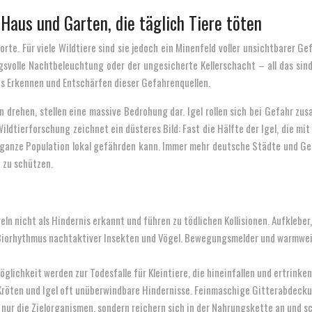
 Haus und Garten, die täglich Tiere töten
rte. Für viele Wildtiere sind sie jedoch ein Minenfeld voller unsichtbare
svolle Nachtbeleuchtung oder der ungesicherte Kellerschacht – all das sind 
as Erkennen und Entschärfen dieser Gefahrenquellen.
drehen, stellen eine massive Bedrohung dar. Igel rollen sich bei Gefahr zu
d Wildtierforschung zeichnet ein düsteres Bild: Fast die Hälfte der Igel, die
e ganze Population lokal gefährden kann. Immer mehr deutsche Städte und G
 zu schützen.
n nicht als Hindernis erkannt und führen zu tödlichen Kollisionen. Aufkleber,
orhythmus nachtaktiver Insekten und Vögel. Bewegungsmelder und warmweisse
ichkeit werden zur Todesfalle für Kleintiere, die hineinfallen und ertrinken.
Kröten und Igel oft unüberwindbare Hindernisse. Feinmaschige Gitterabdecku
nur die Zielorganismen, sondern reichern sich in der Nahrungskette an und s