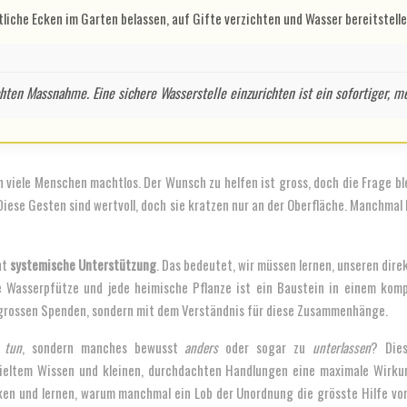
tliche Ecken im Garten belassen, auf Gifte verzichten und Wasser bereitstelle
hten Massnahme. Eine sichere Wasserstelle einzurichten ist ein sofortiger, m
h viele Menschen machtlos. Der Wunsch zu helfen ist gross, doch die Frage bl
iese Gesten sind wertvoll, doch sie kratzen nur an der Oberfläche. Manchmal
ht
systemische Unterstützung
. Das bedeutet, wir müssen lernen, unseren dir
e Wasserpfütze und jede heimische Pflanze ist ein Baustein in einem kom
t grossen Spenden, sondern mit dem Verständnis für diese Zusammenhänge.
u
tun
, sondern manches bewusst
anders
oder sogar zu
unterlassen
? Dies
ieltem Wissen und kleinen, durchdachten Handlungen eine maximale Wirkun
 und lernen, warum manchmal ein Lob der Unordnung die grösste Hilfe von a