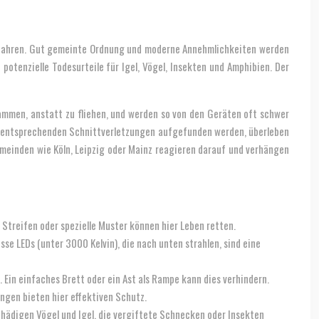
r Gefahren. Gut gemeinte Ordnung und moderne Annehmlichkeiten werden
potenzielle Todesurteile für Igel, Vögel, Insekten und Amphibien. Der
sammen, anstatt zu fliehen, und werden so von den Geräten oft schwer
 mit entsprechenden Schnittverletzungen aufgefunden werden, überleben
emeinden wie Köln, Leipzig oder Mainz reagieren darauf und verhängen
 Streifen oder spezielle Muster können hier Leben retten.
 LEDs (unter 3000 Kelvin), die nach unten strahlen, sind eine
 Ein einfaches Brett oder ein Ast als Rampe kann dies verhindern.
ngen bieten hier effektiven Schutz.
chädigen Vögel und Igel, die vergiftete Schnecken oder Insekten