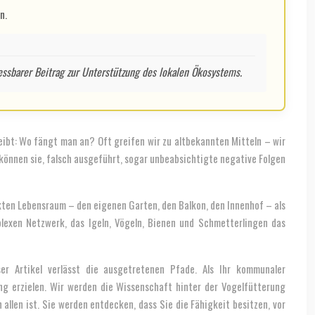
n.
essbarer Beitrag zur Unterstützung des lokalen Ökosystems.
eibt: Wo fängt man an? Oft greifen wir zu altbekannten Mitteln – wir
 können sie, falsch ausgeführt, sogar unbeabsichtigte negative Folgen
ekten Lebensraum – den eigenen Garten, den Balkon, den Innenhof – als
plexen Netzwerk, das Igeln, Vögeln, Bienen und Schmetterlingen das
er Artikel verlässt die ausgetretenen Pfade. Als Ihr kommunaler
g erzielen. Wir werden die Wissenschaft hinter der Vogelfütterung
llen ist. Sie werden entdecken, dass Sie die Fähigkeit besitzen, vor