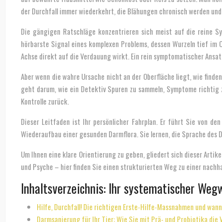
der Durchfall immer wiederkehrt, die Blähungen chronisch werden und 
Die gängigen Ratschläge konzentrieren sich meist auf die reine S
hörbarste Signal eines komplexen Problems, dessen Wurzeln tief im 
Achse direkt auf die Verdauung wirkt. Ein rein symptomatischer Ansat
Aber wenn die wahre Ursache nicht an der Oberfläche liegt, wie finde
geht darum, wie ein Detektiv Spuren zu sammeln, Symptome richtig z
Kontrolle zurück.
Dieser Leitfaden ist Ihr persönlicher Fahrplan. Er führt Sie von 
Wiederaufbau einer gesunden Darmflora. Sie lernen, die Sprache des D
Um Ihnen eine klare Orientierung zu geben, gliedert sich dieser Art
und Psyche – hier finden Sie einen strukturierten Weg zu einer nachh
Inhaltsverzeichnis: Ihr systematischer We
Hilfe, Durchfall! Die richtigen Erste-Hilfe-Massnahmen und wan
Darmsanierung für Ihr Tier: Wie Sie mit Prä- und Probiotika die