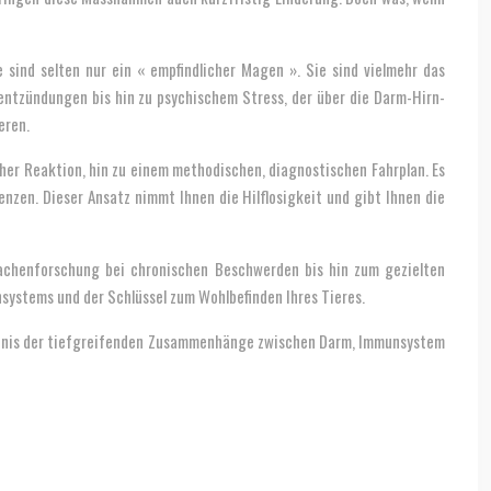
ind selten nur ein « empfindlicher Magen ». Sie sind vielmehr das
entzündungen bis hin zu psychischem Stress, der über die Darm-Hirn-
eren.
cher Reaktion, hin zu einem methodischen, diagnostischen Fahrplan. Es
zen. Dieser Ansatz nimmt Ihnen die Hilflosigkeit und gibt Ihnen die
rsachenforschung bei chronischen Beschwerden bis hin zum gezielten
nsystems und der Schlüssel zum Wohlbefinden Ihres Tieres.
ständnis der tiefgreifenden Zusammenhänge zwischen Darm, Immunsystem