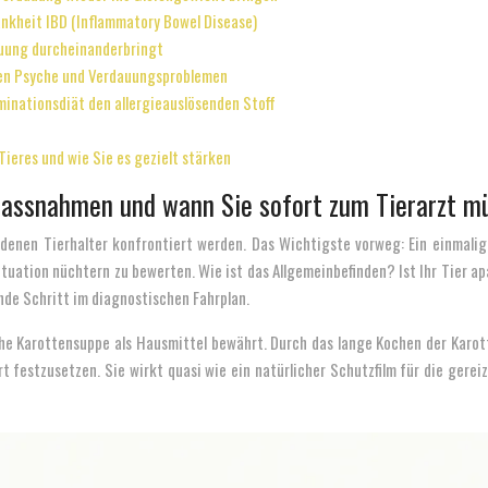
ankheit IBD (Inflammatory Bowel Disease)
dauung durcheinanderbringt
en Psyche und Verdauungsproblemen
iminationsdiät den allergieauslösenden Stoff
Tieres und wie Sie es gezielt stärken
e-Massnahmen und wann Sie sofort zum Tierarzt m
denen Tierhalter konfrontiert werden. Das Wichtigste vorweg: Ein einmalige
Situation nüchtern zu bewerten. Wie ist das Allgemeinbefinden? Ist Ihr Tier 
nde Schritt im diagnostischen Fahrplan.
sche Karottensuppe als Hausmittel bewährt. Durch das lange Kochen der Karo
festzusetzen. Sie wirkt quasi wie ein natürlicher Schutzfilm für die gereizt