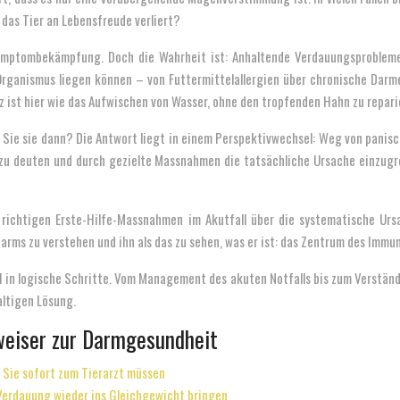
das Tier an Lebensfreude verliert?
ymptombekämpfung. Doch die Wahrheit ist: Anhaltende Verdauungsprobleme s
Organismus liegen können – von Futtermittelallergien über chronische Darm
z ist hier wie das Aufwischen von Wasser, ohne den tropfenden Hahn zu repari
n Sie sie dann? Die Antwort liegt in einem Perspektivwechsel: Weg von panis
u deuten und durch gezielte Massnahmen die tatsächliche Ursache einzugren
den richtigen Erste-Hilfe-Massnahmen im Akutfall über die systematische U
arms zu verstehen und ihn als das zu sehen, was er ist: das Zentrum des Immu
ikel in logische Schritte. Vom Management des akuten Notfalls bis zum Ver
altigen Lösung.
gweiser zur Darmgesundheit
n Sie sofort zum Tierarzt müssen
 Verdauung wieder ins Gleichgewicht bringen