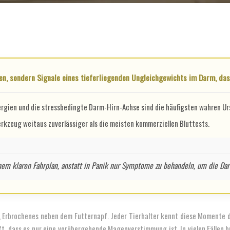
en, sondern Signale eines tieferliegenden Ungleichgewichts im Darm, da
ergien und die stressbedingte Darm-Hirn-Achse sind die häufigsten wahren Ur
rkzeug weitaus zuverlässiger als die meisten kommerziellen Bluttests.
em klaren Fahrplan, anstatt in Panik nur Symptome zu behandeln, um die Dar
Erbrochenes neben dem Futternapf. Jeder Tierhalter kennt diese Momente de
t, dass es nur eine vorübergehende Magenverstimmung ist. In vielen Fällen