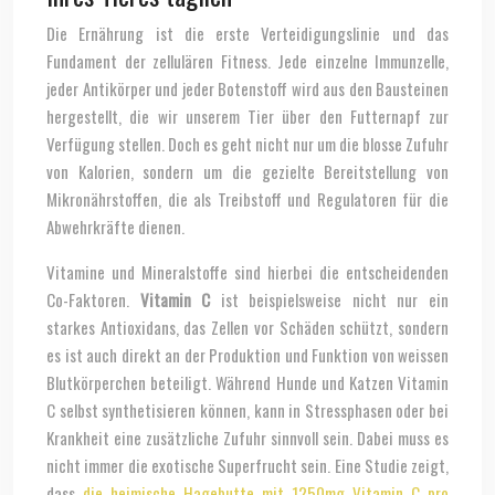
Die Ernährung ist die erste Verteidigungslinie und das
Fundament der zellulären Fitness. Jede einzelne Immunzelle,
jeder Antikörper und jeder Botenstoff wird aus den Bausteinen
hergestellt, die wir unserem Tier über den Futternapf zur
Verfügung stellen. Doch es geht nicht nur um die blosse Zufuhr
von Kalorien, sondern um die gezielte Bereitstellung von
Mikronährstoffen, die als Treibstoff und Regulatoren für die
Abwehrkräfte dienen.
Vitamine und Mineralstoffe sind hierbei die entscheidenden
Co-Faktoren.
Vitamin C
ist beispielsweise nicht nur ein
starkes Antioxidans, das Zellen vor Schäden schützt, sondern
es ist auch direkt an der Produktion und Funktion von weissen
Blutkörperchen beteiligt. Während Hunde und Katzen Vitamin
C selbst synthetisieren können, kann in Stressphasen oder bei
Krankheit eine zusätzliche Zufuhr sinnvoll sein. Dabei muss es
nicht immer die exotische Superfrucht sein. Eine Studie zeigt,
dass
die heimische Hagebutte mit 1250mg Vitamin C pro