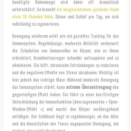
benötigte Ruhemenge wird dabei oft dramatisch
unterschätzt. So braucht
ein ausgewachsener, gesunder Hund
etwa 18 Stunden Ruhe
, Dösen und Schlaf pro Tag, um sich
vollständig zu regenerieren.
Bewegung wiederum wirkt wie ein gezieltes Training für das
Immunsystem. Regelmässige, moderate Aktivität verbessert
die Zirkulation von Immunzellen im Körper, was es ihnen
erleichtert, Krankheitserreger schneller aufzuspüren und zu
eliminieren. Sie hilft, chronische Entzündungen zu reduzieren
und die negativen Effekte von Stress abzubauen. Wichtig ist
hier jedoch das richtige Mass: Während moderate Bewegung
das Immunsystem stärkt, kann
extreme Überanstrengung
den
gegenteiligen Effekt haben. Sie führt zu einer kurzfristigen
Unterdrückung der Immunfunktion (dem sogenannten « Open-
Window-Effekt ») und macht den Körper vorübergehend
anfälliger. Der Schlüssel liegt in regelmässiger, an das Alter
und die Konstitution des Tieres angepasster Bewegung, die
fordert, aber nicht überfordert.