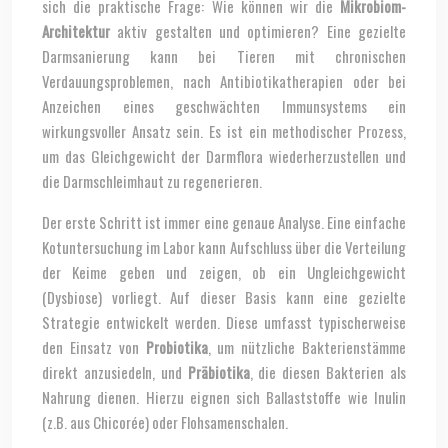
sich die praktische Frage: Wie können wir die
Mikrobiom-
Architektur
aktiv gestalten und optimieren? Eine gezielte
Darmsanierung kann bei Tieren mit chronischen
Verdauungsproblemen, nach Antibiotikatherapien oder bei
Anzeichen eines geschwächten Immunsystems ein
wirkungsvoller Ansatz sein. Es ist ein methodischer Prozess,
um das Gleichgewicht der Darmflora wiederherzustellen und
die Darmschleimhaut zu regenerieren.
Der erste Schritt ist immer eine genaue Analyse. Eine einfache
Kotuntersuchung im Labor kann Aufschluss über die Verteilung
der Keime geben und zeigen, ob ein Ungleichgewicht
(Dysbiose) vorliegt. Auf dieser Basis kann eine gezielte
Strategie entwickelt werden. Diese umfasst typischerweise
den Einsatz von
Probiotika
, um nützliche Bakterienstämme
direkt anzusiedeln, und
Präbiotika
, die diesen Bakterien als
Nahrung dienen. Hierzu eignen sich Ballaststoffe wie Inulin
(z.B. aus Chicorée) oder Flohsamenschalen.