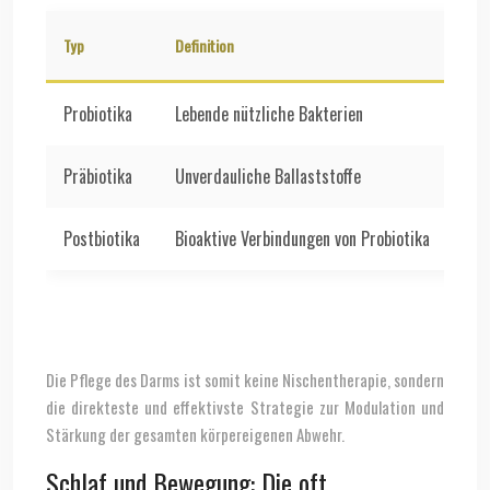
Typ
Definition
Fun
Probiotika
Lebende nützliche Bakterien
Bes
Präbiotika
Unverdauliche Ballaststoffe
Die
Postbiotika
Bioaktive Verbindungen von Probiotika
Wir
Die Pflege des Darms ist somit keine Nischentherapie, sondern
die direkteste und effektivste Strategie zur Modulation und
Stärkung der gesamten körpereigenen Abwehr.
Schlaf und Bewegung: Die oft