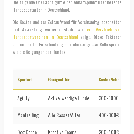
Die folgende Übersicht gibt einen Anhaltspunkt über beliebte
Hundesportarten in Deutschland.
Die Kosten und der Zeitaufwand für Vereinsmitgliedschaften
und Ausrüstung variieren stark, wie
ein Vergleich von
Hundesportvereinen in Deutschland
zeigt. Diese Faktoren
sollten bei der Entscheidung eine ebenso grosse Rolle spielen
wie die Neigungen des Hundes.
Sportart
Geeignet für
Kosten/Jahr
Ze
Agility
Aktive, wendige Hunde
300-600€
2-
Mantrailing
Alle Rassen/Alter
400-800€
1-
Dog Dance
Kreative Teams
200-400€
Fle