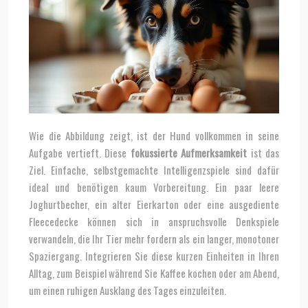
Wie die Abbildung zeigt, ist der Hund vollkommen in seine
Aufgabe vertieft. Diese
fokussierte Aufmerksamkeit
ist das
Ziel. Einfache, selbstgemachte Intelligenzspiele sind dafür
ideal und benötigen kaum Vorbereitung. Ein paar leere
Joghurtbecher, ein alter Eierkarton oder eine ausgediente
Fleecedecke können sich in anspruchsvolle Denkspiele
verwandeln, die Ihr Tier mehr fordern als ein langer, monotoner
Spaziergang. Integrieren Sie diese kurzen Einheiten in Ihren
Alltag, zum Beispiel während Sie Kaffee kochen oder am Abend,
um einen ruhigen Ausklang des Tages einzuleiten.