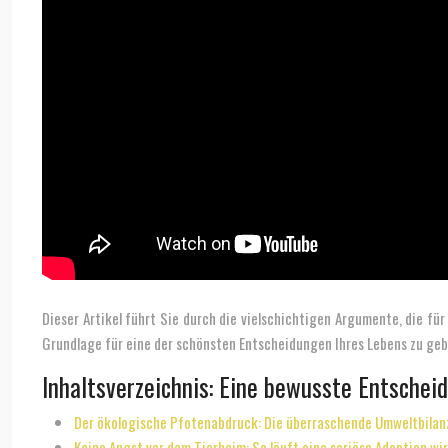
Dieser Artikel führt Sie durch die vielschichtigen Argumente, die f
Grundlage für eine der schönsten Entscheidungen Ihres Lebens zu geb
Inhaltsverzeichnis: Eine bewusste Entschei
Der ökologische Pfotenabdruck: Die überraschende Umweltbilanz
Keine Angst vor dem Tierheim: So läuft eine seriöse Adoption wir