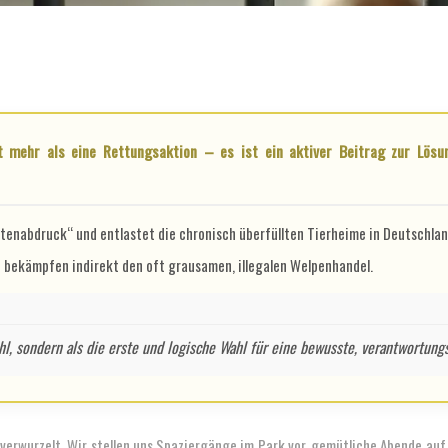
otenabdruck“ und entlastet die chronisch überfüllten Tierheime in Deutschlan
 bekämpfen indirekt den oft grausamen, illegalen Welpenhandel.
l, sondern als die erste und logische Wahl für eine bewusste, verantwortungs
s verwurzelt. Wir stellen uns Spaziergänge im Park vor, gemütliche Abende au