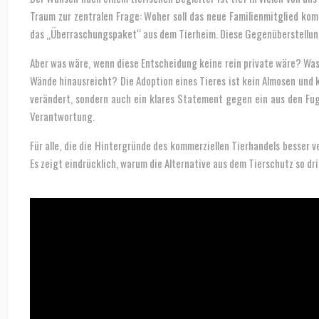
Traum zur zentralen Frage: Woher soll das neue Familienmitglied ko
das „Überraschungspaket“ aus dem Tierheim. Diese Gegenüberstellung i
Aber was wäre, wenn diese Entscheidung keine rein private wäre? Was,
Wände hinausreicht? Die Adoption eines Tieres ist kein Almosen und ke
verändert, sondern auch ein klares Statement gegen ein aus den Fug
Verantwortung.
Für alle, die die Hintergründe des kommerziellen Tierhandels besser 
Es zeigt eindrücklich, warum die Alternative aus dem Tierschutz so dr