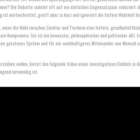
mmen? Die Debatte scheint oft auf ein einfaches Gegensatzpaar reduziert:
st weitverbreitet, greift aber zu kurz und ignoriert die tiefere Wahrheit h
 wenn die Wahl zwischen Züchter und Tierheim eine tiefere, gesellschaftlich
in Kompromiss. Sie ist ein bewusster, philosophischer und politischer Akt. Es
en geratenes System und für ein nachhaltigeres Miteinander von Mensch un
verstehen wollen, bietet das folgende Video einen investigativen Einblick i
ingend notwendig ist.