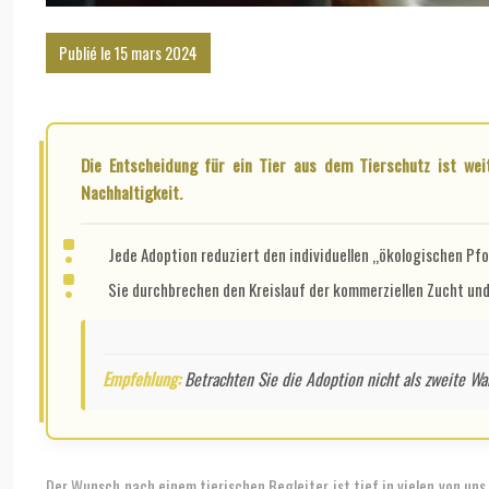
Publié le 15 mars 2024
Die Entscheidung für ein Tier aus dem Tierschutz ist weit mehr als eine Rettungsaktion – es ist ein aktiver Beitrag zur Lösung einer systemischen Krise und ein Votum für ökologische
Nachhaltigkeit.
Jede Adoption reduziert den individuellen „ökologischen Pf
Sie durchbrechen den Kreislauf der kommerziellen Zucht und
Empfehlung:
Betrachten Sie die Adoption nicht als zweite Wah
Der Wunsch nach einem tierischen Begleiter ist tief in vielen von un