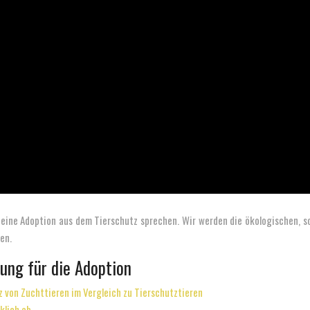
ür eine Adoption aus dem Tierschutz sprechen. Wir werden die ökologischen, s
en.
dung für die Adoption
 von Zuchttieren im Vergleich zu Tierschutztieren
klich ab