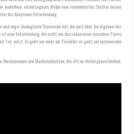
 der makellose, vorhersagbare Welpe vom renommierten Züchter versus
inter der Adoptions-Entscheidung.
e und sogar ökologische Dimension hat, die weit über die eigenen vier
 ist eine Entscheidung, die nicht nur das Leben eines einzelnen Tieres
d Tier setzt. Es geht um mehr als Tierliebe; es geht um systemische
n die Mechanismen und Machenschaften, die oft im Verborgenen bleiben.