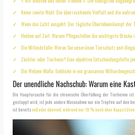
« Wir müssen uns leider trennen »: Die häufigsten Abgabegr
Keine zweite Wahl: Die überraschende Vielfalt und die wahre
Wenn das Licht ausgeht: Der tägliche Überlebenskampf der 
Helden auf Zeit: Warum Pflegestellen die wichtigste Brücke i
Die Mitleidsfalle: Woran Sie unseriösen Tierschutz und ille
Züchter oder Tierheim? Eine objektive Entscheidungshilfe jen
Die Welpen-Mafia: Einblicke in ein grausames Milliardengesch
Der unendliche Nachschub: Warum eine Kast
Die Hauptursache für die chronische Überfüllung der Tierheime ist 
gestoppt wird, ist jede andere Massnahme nur ein Tropfen auf den he
ist bereits
voll oder übervoll, während nur 18 % noch über Kapazitäte