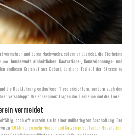
ert vermehren und deren Nachwuchs, sofern er überlebt, die Tierheime
 einer
bundesweit einheitlichen Kastrations-, Kennzeichnungs- und
den endlosen Kreislauf aus Geburt, Leid und Tod auf der Strasse zu
und die Rückführung entlaufener Tiere erleichtern, sondern auch den
ahren verschleppt. Die Konsequenz tragen die Tierheime und die Tiere.
erein vermeidet
lfältig, doch oft wurzeln sie in einer unüberlegten Anschaffung. Der
down zu
1,6 Millionen mehr Hunden und Katzen in deutschen Haushalten
.
lnder Sozialisierung führten zu einer Welle von Abgaben.