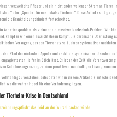
 Zwinger, verzweifelte Pfleger und ein nicht enden wollender Strom an Tieren 
t shop!“ oder „Spendet für euer lokales Tierheim!“. Diese Aufrufe sind gut ge
hrend die Krankheit ungehindert fortschreitet.
ein Adoptionsproblem als vielmehr ein massives Nachschub-Problem. Wir könn
ird, kämpfen wir einen aussichtslosen Kampf. Die chronische Überlastung ist 
politischen Versagens, das den Tierschutz seit Jahren systematisch ausbluten 
rlässt den Pfad der einfachen Appelle und deckt die systemischen Ursachen au
e engagiertesten Helfer im Stich lässt. Es ist an der Zeit, die Verantwortung
ktiven Schadensbegrenzung zu einer proaktiven, nachhaltigen Lösung kommen.
vollständig zu verstehen, beleuchten wir in diesem Artikel die entscheide
ich, wo die wahren Hebel für eine Veränderung liegen.
der Tierheim-Krise in Deutschland
zeichnungspflicht das Leid an der Wurzel packen würde