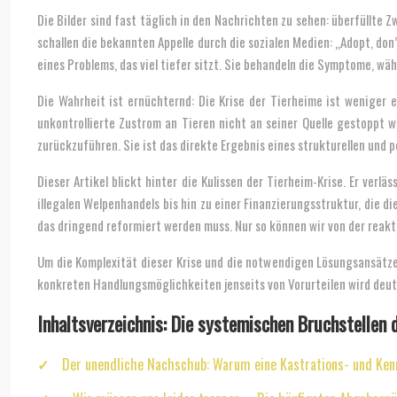
Die Bilder sind fast täglich in den Nachrichten zu sehen: überfüllte
schallen die bekannten Appelle durch die sozialen Medien: „Adopt, don’
eines Problems, das viel tiefer sitzt. Sie behandeln die Symptome, wä
Die Wahrheit ist ernüchternd: Die Krise der Tierheime ist weniger 
unkontrollierte Zustrom an Tieren nicht an seiner Quelle gestoppt w
zurückzuführen. Sie ist das direkte Ergebnis eines strukturellen und 
Dieser Artikel blickt hinter die Kulissen der Tierheim-Krise. Er ve
illegalen Welpenhandels bis hin zu einer Finanzierungsstruktur, die di
das dringend reformiert werden muss. Nur so können wir von der rea
Um die Komplexität dieser Krise und die notwendigen Lösungsansätze 
konkreten Handlungsmöglichkeiten jenseits von Vorurteilen wird deutl
Inhaltsverzeichnis: Die systemischen Bruchstellen 
Der unendliche Nachschub: Warum eine Kastrations- und Kenn