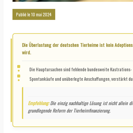
Publié le 10 mai 2024
Die Überlastung der deutschen Tierheime ist kein Adoptionsproblem, sondern ein Symptom für tiefgreifendes Systemversagen, das durch einen unkontrollierten Nachschub an Tieren angetrieben
wird.
Die Hauptursachen sind fehlende bundesweite Kastrations- u
Spontankäufe und unüberlegte Anschaffungen, verstärkt du
Empfehlung:
Die einzig nachhaltige Lösung ist nicht allein
grundlegende Reform der Tierheimfinanzierung.