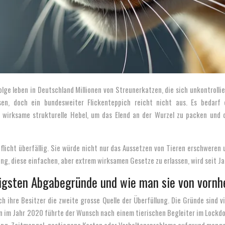
lge leben in Deutschland Millionen von Streunerkatzen, die sich unkontrolli
ssen, doch ein bundesweiter Flickenteppich reicht nicht aus. Es bedarf
g wirksame strukturelle Hebel, um das Elend an der Wurzel zu packen und 
licht überfällig. Sie würde nicht nur das Aussetzen von Tieren erschweren 
ung, diese einfachen, aber extrem wirksamen Gesetze zu erlassen, wird seit J
ufigsten Abgabegründe und wie man sie von vornh
ihre Besitzer die zweite grosse Quelle der Überfüllung. Die Gründe sind vie
in im Jahr 2020 führte der Wunsch nach einem tierischen Begleiter im Lock
stung. Zeitmangel, gestiegene Kosten oder Verhaltensprobleme aufgrund mange