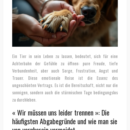
Ein Tier in sein Leben zu lassen, bedeutet, sich für eine
Achterbahn der Gefühle zu öffnen: pure Freude, tiefe
Verbundenheit, aber auch Sorge, Frustration, Angst und
Trauer. Diese emotionale Reise ist die Essenz des
ungeschönten Vertrags. Es ist die Bereitschaft, nicht nur die
sonnigen, sondern auch die stürmischen Tage bedingungslos
zu durchleben.
« Wir müssen uns leider trennen »: Die
häufigsten Abgabegründe und wie man sie
von vornherein vermeidet