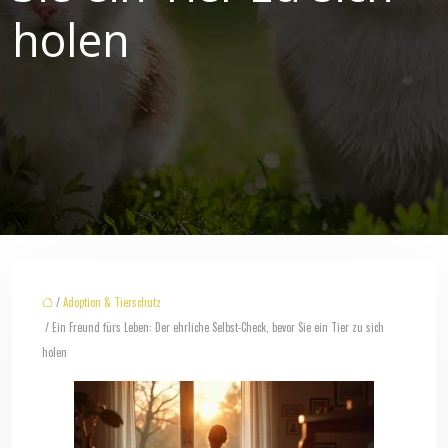
holen
/
Adoption & Tierschutz
/ Ein Freund fürs Leben: Der ehrliche Selbst-Check, bevor Sie ein Tier zu sich
holen