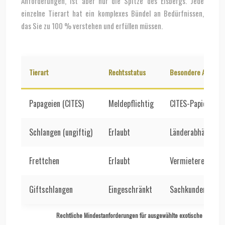
Anforderungen, ist aber nur die Spitze des Eisbergs. Jede
einzelne Tierart hat ein komplexes Bündel an Bedürfnissen,
das Sie zu 100 % verstehen und erfüllen müssen.
Tierart
Rechtsstatus
Besondere Anford
Papageien (CITES)
Meldepflichtig
CITES-Papiere erf
Schlangen (ungiftig)
Erlaubt
Länderabhängige
Frettchen
Erlaubt
Vermietererlaubni
Giftschlangen
Eingeschränkt
Sachkundenachwei
Rechtliche Mindestanforderungen für ausgewählte exotische Haustier