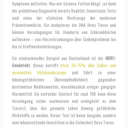
Symptome auftreten. Was wie Science-Fiction klingt, ist dank
der prädiktiven Diagnostik bereits Realität. Genetische Tests
sind eines der stärksten Werkzeuge der modernen
Präventivmedizin. Sie analysieren die DNA Ihres Tieres und
können Veranlagungen für Hunderte von Erbkrankheiten
aufdecken – von Herzerkrankungen über Gelenkprobleme bis
hin zu Stoffwechselstörungen.
Ein eindrucksvolles Beispiel aus Deutschland ist der
MDR1-
Gendefekt
. Dieser betrifft
etwa 30-75% aller Collies und
verwandten Hütehunderassen
und führt zu einer
lebensgefährlichen Überempfindlichkeit gegenüber
bestimmten Medikamenten, einschliesslich einiger gängiger
Wurmmittel. Ein einfacher Gentest für rund 70€ kann diese
Veranlagung sicher nachweisen und ermöglicht es dem
Tierarzt, über das gesamte Leben hinweg gefährliche
Wirkstoffe zu meiden. Dieser Test ist keine Ausgabe, sondern
eine lebensrettende Investition in die Sicherheit Ihres Tieres.