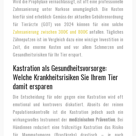
Wird die Prophylaxe vernachlässigt, ist oft eine professionelle
Zahnsanierung unter Narkose unumgänglich. Die Kosten
hierfür sind erheblich: Gemäss der aktuellen Gebührenordnung
für Tierärzte (GOT) von 2024 können für eine solche
Zahnsanierung zwischen 300€ und 800€
anfallen. Tägliches
Zähneputzen ist im Vergleich dazu eine winzige Investition in
Zeit, die enorme Kosten und vor allem Schmerzen und
Gesundheitsrisiken für Ihr Tier erspart.
Kastration als Gesundheitsvorsorge:
Welche Krankheitsrisiken Sie Ihrem Tier
damit ersparen
Die Entscheidung für oder gegen eine Kastration wird oft
emotional und kontrovers diskutiert. Abseits der reinen
Populationskontrolle ist die Kastration jedoch auch ein
wirkungsvolles Instrument der
medizinischen Prävention
. Bei
Hündinnen reduziert eine frühzeitige Kastration das Risiko
für Mammatumoren (Brustkrebs) drastisch – je nach