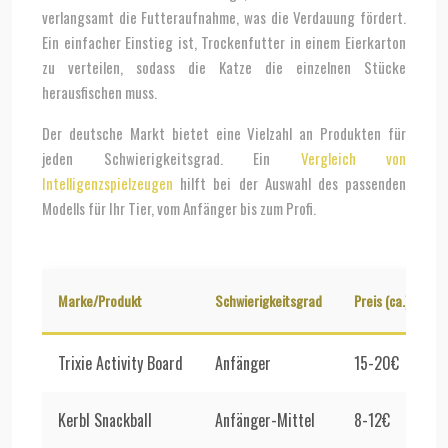
verlangsamt die Futteraufnahme, was die Verdauung fördert.
Ein einfacher Einstieg ist, Trockenfutter in einem Eierkarton
zu verteilen, sodass die Katze die einzelnen Stücke
herausfischen muss.
Der deutsche Markt bietet eine Vielzahl an Produkten für
jeden Schwierigkeitsgrad. Ein
Vergleich von
Intelligenzspielzeugen
hilft bei der Auswahl des passenden
Modells für Ihr Tier, vom Anfänger bis zum Profi.
Marke/Produkt
Schwierigkeitsgrad
Preis (ca.)
G
Trixie Activity Board
Anfänger
15-20€
E
Kerbl Snackball
Anfänger-Mittel
8-12€
A