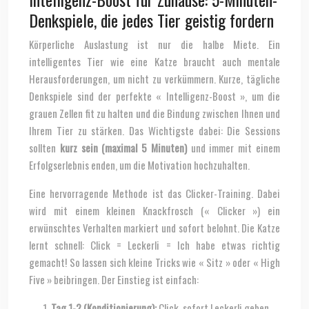
Denkspiele, die jedes Tier geistig fordern
Körperliche Auslastung ist nur die halbe Miete. Ein
intelligentes Tier wie eine Katze braucht auch mentale
Herausforderungen, um nicht zu verkümmern. Kurze, tägliche
Denkspiele sind der perfekte « Intelligenz-Boost », um die
grauen Zellen fit zu halten und die Bindung zwischen Ihnen und
Ihrem Tier zu stärken. Das Wichtigste dabei: Die Sessions
sollten
kurz sein (maximal 5 Minuten)
und immer mit einem
Erfolgserlebnis enden, um die Motivation hochzuhalten.
Eine hervorragende Methode ist das Clicker-Training. Dabei
wird mit einem kleinen Knackfrosch (« Clicker ») ein
erwünschtes Verhalten markiert und sofort belohnt. Die Katze
lernt schnell: Click = Leckerli = Ich habe etwas richtig
gemacht! So lassen sich kleine Tricks wie « Sitz » oder « High
Five » beibringen. Der Einstieg ist einfach:
Tag 1-2 (Konditionierung):
Click, sofort Leckerli geben.