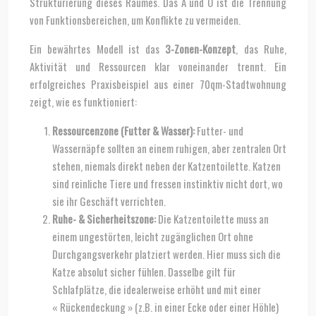
Strukturierung dieses Raumes. Das A und O ist die Trennung
von Funktionsbereichen, um Konflikte zu vermeiden.
Ein bewährtes Modell ist das
3-Zonen-Konzept
, das Ruhe,
Aktivität und Ressourcen klar voneinander trennt. Ein
erfolgreiches Praxisbeispiel aus einer 70qm-Stadtwohnung
zeigt, wie es funktioniert:
Ressourcenzone (Futter & Wasser):
Futter- und
Wassernäpfe sollten an einem ruhigen, aber zentralen Ort
stehen, niemals direkt neben der Katzentoilette. Katzen
sind reinliche Tiere und fressen instinktiv nicht dort, wo
sie ihr Geschäft verrichten.
Ruhe- & Sicherheitszone:
Die Katzentoilette muss an
einem ungestörten, leicht zugänglichen Ort ohne
Durchgangsverkehr platziert werden. Hier muss sich die
Katze absolut sicher fühlen. Dasselbe gilt für
Schlafplätze, die idealerweise erhöht und mit einer
« Rückendeckung » (z.B. in einer Ecke oder einer Höhle)