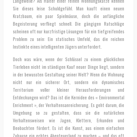
Langeweile? Als Halter einer reinen Wohnungskatze kennen
Sie dieses leise Schuldgefühl. Man kauft einen neuen
Kratzbaum, ein paar Spielmäuse, doch die anfängliche
Begeisterung verfliegt schnell. Die gängigen Ratschläge
scheinen oft nur kurzfristige Lösungen für ein tiefgreifendes
Problem zu sein: Ein statisches Umfeld, das die reichen
Instinkte eines intelligenten Jägers unterfordert.
Doch was wäre, wenn der Schlüssel zu einem glücklichen
Tierleben nicht im ständigen Kauf neuer Dinge liegt, sondern
in der bewussten Gestaltung seiner Welt? Wenn die Wohnung
nicht nur ein sicherer Ort, sondern ein dynamisches
Territorium voller kleiner Herausforderungen und
Entdeckungen wird? Das ist die Kernidee des « Environmental
Enrichment », der Verhaltensanreicherung. Es geht darum, die
Umgebung so zu gestalten, dass sie die natürlichen
Verhaltensweisen wie Jagen, Klettern, Erkunden und
Beobachten fördert. Es ist die Kunst, aus einem einfachen
Zuhause ein echtes Abenteuerland zu machen – und das oft