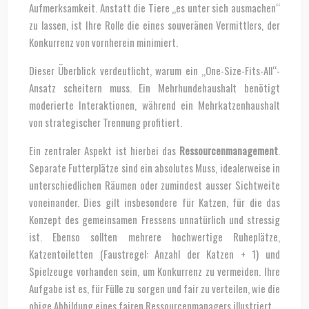
Aufmerksamkeit. Anstatt die Tiere „es unter sich ausmachen“
zu lassen, ist Ihre Rolle die eines souveränen Vermittlers, der
Konkurrenz von vornherein minimiert.
Dieser Überblick verdeutlicht, warum ein „One-Size-Fits-All“-
Ansatz scheitern muss. Ein Mehrhundehaushalt benötigt
moderierte Interaktionen, während ein Mehrkatzenhaushalt
von strategischer Trennung profitiert.
Ein zentraler Aspekt ist hierbei das
Ressourcenmanagement
.
Separate Futterplätze sind ein absolutes Muss, idealerweise in
unterschiedlichen Räumen oder zumindest ausser Sichtweite
voneinander. Dies gilt insbesondere für Katzen, für die das
Konzept des gemeinsamen Fressens unnatürlich und stressig
ist. Ebenso sollten mehrere hochwertige Ruheplätze,
Katzentoiletten (Faustregel: Anzahl der Katzen + 1) und
Spielzeuge vorhanden sein, um Konkurrenz zu vermeiden. Ihre
Aufgabe ist es, für Fülle zu sorgen und fair zu verteilen, wie die
obige Abbildung eines fairen Ressourcenmanagers illustriert.