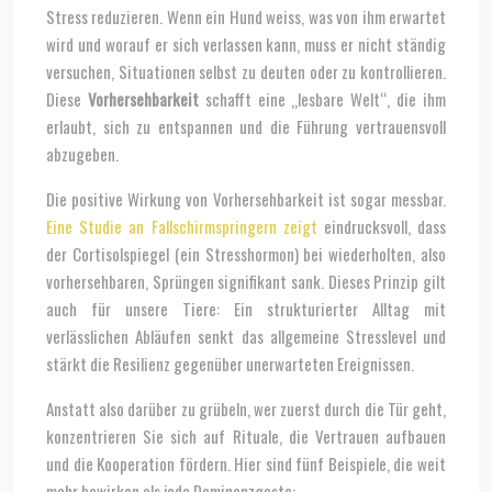
Stress reduzieren. Wenn ein Hund weiss, was von ihm erwartet
wird und worauf er sich verlassen kann, muss er nicht ständig
versuchen, Situationen selbst zu deuten oder zu kontrollieren.
Diese
Vorhersehbarkeit
schafft eine „lesbare Welt“, die ihm
erlaubt, sich zu entspannen und die Führung vertrauensvoll
abzugeben.
Die positive Wirkung von Vorhersehbarkeit ist sogar messbar.
Eine Studie an Fallschirmspringern zeigt
eindrucksvoll, dass
der Cortisolspiegel (ein Stresshormon) bei wiederholten, also
vorhersehbaren, Sprüngen signifikant sank. Dieses Prinzip gilt
auch für unsere Tiere: Ein strukturierter Alltag mit
verlässlichen Abläufen senkt das allgemeine Stresslevel und
stärkt die Resilienz gegenüber unerwarteten Ereignissen.
Anstatt also darüber zu grübeln, wer zuerst durch die Tür geht,
konzentrieren Sie sich auf Rituale, die Vertrauen aufbauen
und die Kooperation fördern. Hier sind fünf Beispiele, die weit
mehr bewirken als jede Dominanzgeste: